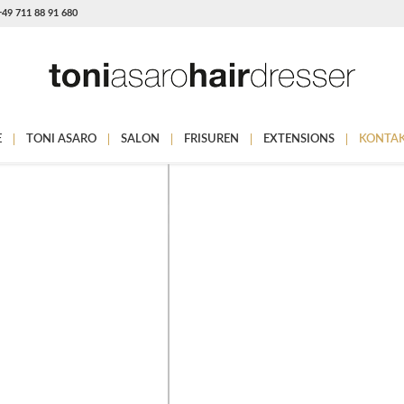
 +49 711 88 91 680
E
TONI ASARO
SALON
FRISUREN
EXTENSIONS
KONTA