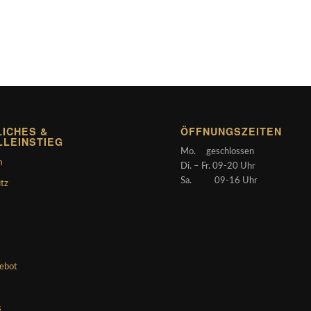
ICHES &
ÖFFNUNGSZEITEN
LLEINSTIEG
Mo. geschlossen
m
Di. – Fr. 09-20 Uhr
Sa. 09-16 Uhr
tz
gebot
s