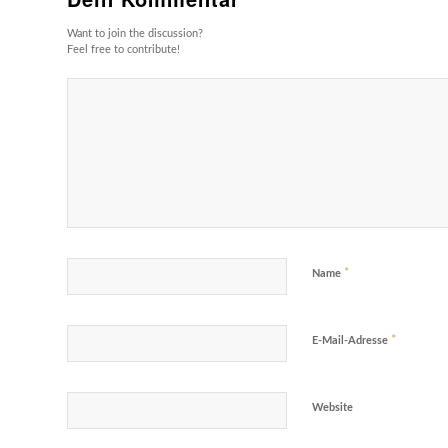
Want to join the discussion?
Feel free to contribute!
*
Name
*
E-Mail-Adresse
Website