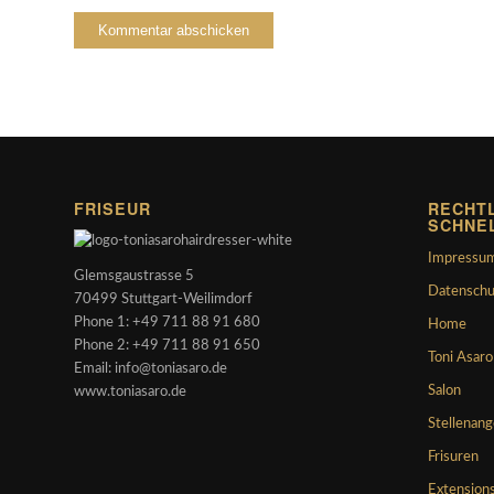
FRISEUR
RECHTL
SCHNE
Impressu
Glemsgaustrasse 5
Datenschu
70499 Stuttgart-Weilimdorf
Phone 1: +49 711 88 91 680
Home
Phone 2: +49 711 88 91 650
Toni Asaro
Email: info@toniasaro.de
Salon
www.toniasaro.de
Stellenan
Frisuren
Extension