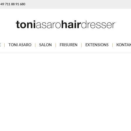
 +49 711 88 91 680
E
TONI ASARO
SALON
FRISUREN
EXTENSIONS
KONTA