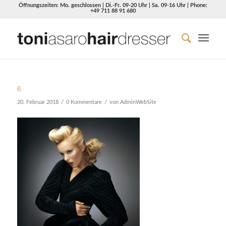
Öffnungszeiten: Mo. geschlossen | Di.-Fr. 09-20 Uhr | Sa. 09-16 Uhr | Phone:
+49 711 88 91 680
6
/
/
20. Februar 2018
0 Kommentare
von
AdminWebSite