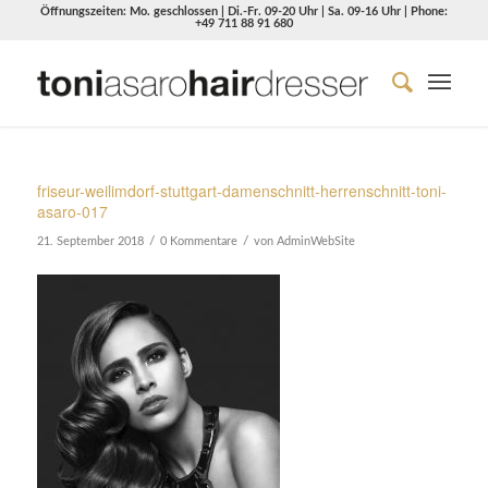
Öffnungszeiten: Mo. geschlossen | Di.-Fr. 09-20 Uhr | Sa. 09-16 Uhr | Phone:
+49 711 88 91 680
friseur-weilimdorf-stuttgart-damenschnitt-herrenschnitt-toni-
asaro-017
/
/
21. September 2018
0 Kommentare
von
AdminWebSite