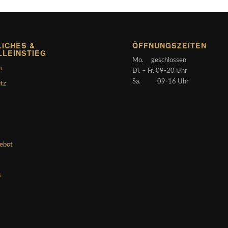
ICHES &
ÖFFNUNGSZEITEN
LLEINSTIEG
Mo. geschlossen
m
Di. – Fr. 09-20 Uhr
Sa. 09-16 Uhr
tz
gebot
s