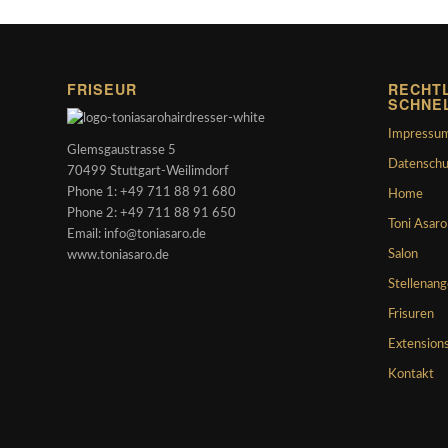
FRISEUR
RECHTL
SCHNE
Impressu
Glemsgaustrasse 5
Datenschu
70499 Stuttgart-Weilimdorf
Phone 1: +49 711 88 91 680
Home
Phone 2: +49 711 88 91 650
Toni Asaro
Email: info@toniasaro.de
Salon
www.toniasaro.de
Stellenan
Frisuren
Extension
Kontakt