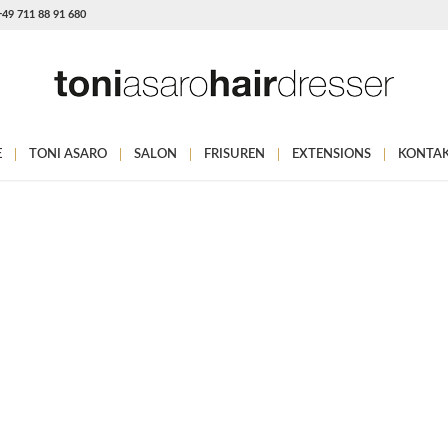
 +49 711 88 91 680
E
TONI ASARO
SALON
FRISUREN
EXTENSIONS
KONTA