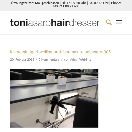
Öffnungszeiten: Mo. geschlossen | Di.-Fr. 09-20 Uhr | Sa. 09-16 Uhr | Phone:
+49 711 88 91 680
friseur-stuttgart-weilimdorf-friseursalon-toni-asaro-005
/
/
20. Februar 2018
0 Kommentare
von
AdminWebSite